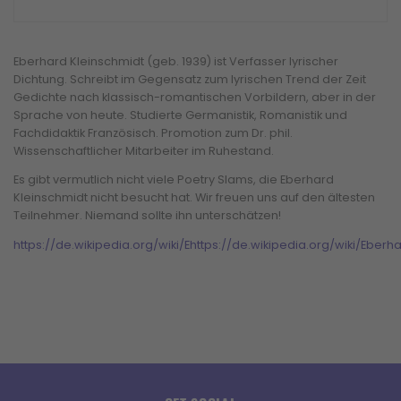
Eberhard Kleinschmidt (geb. 1939) ist Verfasser lyrischer
Dichtung. Schreibt im Gegensatz zum lyrischen Trend der Zeit
Gedichte nach klassisch-romantischen Vorbildern, aber in der
Sprache von heute. Studierte Germanistik, Romanistik und
Fachdidaktik Französisch. Promotion zum Dr. phil.
Wissenschaftlicher Mitarbeiter im Ruhestand.
Es gibt vermutlich nicht viele Poetry Slams, die Eberhard
Kleinschmidt nicht besucht hat. Wir freuen uns auf den ältesten
Teilnehmer. Niemand sollte ihn unterschätzen!
https://de.wikipedia.org/wiki/Ehttps://de.wikipedia.org/wiki/Ebe